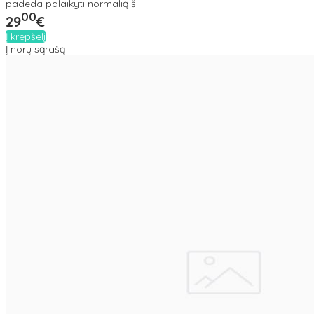
padeda palaikyti normalią š..
00
29
€
Į krepšelį
Į norų sąrašą