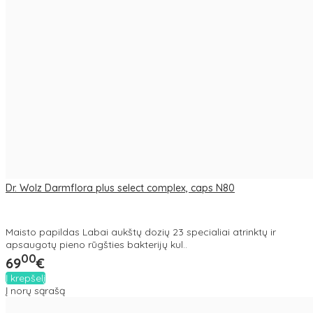
Dr. Wolz Darmflora plus select complex, caps N80
Maisto papildas Labai aukštų dozių 23 specialiai atrinktų ir
apsaugotų pieno rūgšties bakterijų kul..
00
69
€
Į krepšelį
Į norų sąrašą