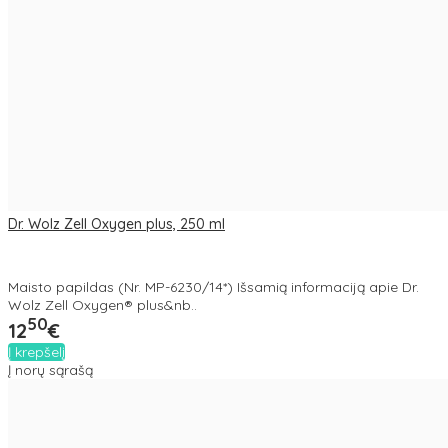
Dr. Wolz Zell Oxygen plus, 250 ml
Maisto papildas (Nr. MP-6230/14*) Išsamią informaciją apie Dr.
Wolz Zell Oxygen® plus&nb..
50
12
€
Į krepšelį
Į norų sąrašą