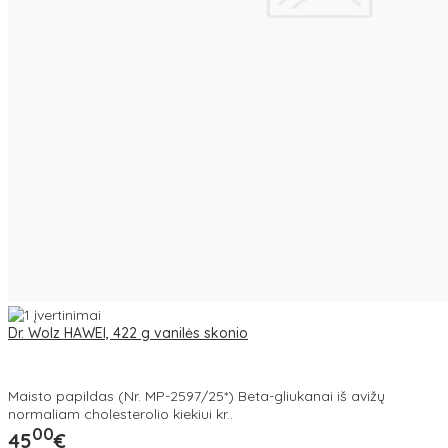
Dr. Wolz HAWEI, 422 g vanilės skonio
Maisto papildas (Nr. MP-2597/25*) Beta-gliukanai iš avižų
normaliam cholesterolio kiekiui kr..
00
45
€