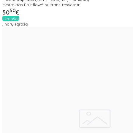
ekstraktas Fruitflow® su trans-resveratr..
50
50
€
Į krepšelį
Į norų sąrašą