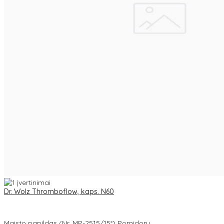
Dr. Wolz Thromboflow, kaps. N60
Maisto papildas (Nr. MP-2515/15*) Pomidorų