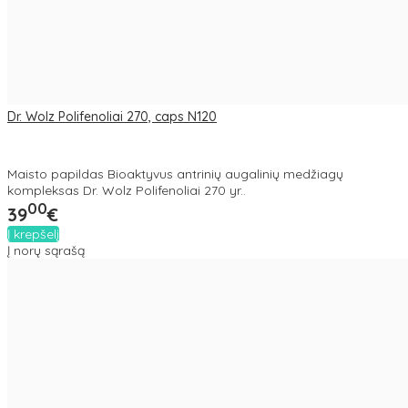
Dr. Wolz Polifenoliai 270, caps N120
Maisto papildas Bioaktyvus antrinių augalinių medžiagų
kompleksas Dr. Wolz Polifenoliai 270 yr..
00
39
€
Į krepšelį
Į norų sąrašą