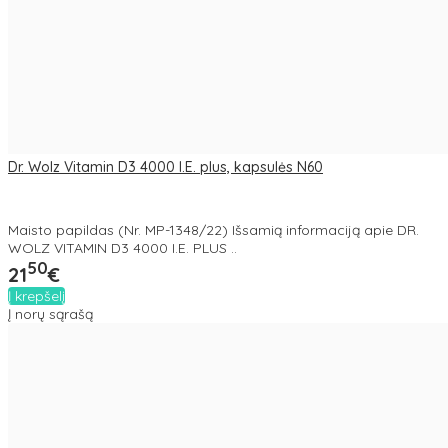
Dr. Wolz Vitamin D3 4000 I.E. plus, kapsulės N60
Maisto papildas (Nr. MP-1348/22) Išsamią informaciją apie DR.
WOLZ VITAMIN D3 4000 I.E. PLUS ..
50
21
€
Į krepšelį
Į norų sąrašą