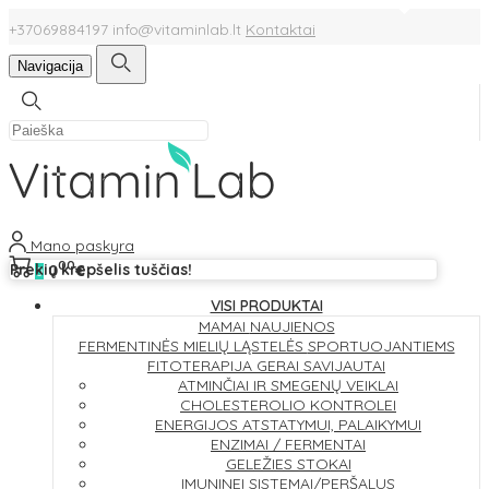
+37069884197
info@vitaminlab.lt
Kontaktai
Navigacija
Mano paskyra
00
Prekių krepšelis tuščias!
0
€
0
VISI PRODUKTAI
MAMAI
NAUJIENOS
FERMENTINĖS MIELIŲ LĄSTELĖS
SPORTUOJANTIEMS
FITOTERAPIJA
GERAI SAVIJAUTAI
ATMINČIAI IR SMEGENŲ VEIKLAI
CHOLESTEROLIO KONTROLEI
ENERGIJOS ATSTATYMUI, PALAIKYMUI
ENZIMAI / FERMENTAI
GELEŽIES STOKAI
IMUNINEI SISTEMAI/PERŠALUS