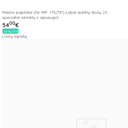
Maisto papildas (Nr. MP- 175/19*) Labai aukštų dozių 22
specialiai atrinktų ir apsaugot..
00
54
€
Į krepšelį
Į norų sąrašą