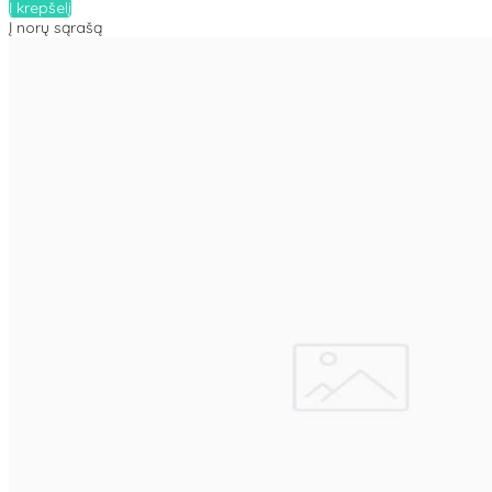
Į krepšelį
Į norų sąrašą