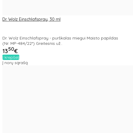
Dr. Wolz Einschlafspray, 30 ml
Dr. Wolz Einschlafspray - purškalas miegui Maisto papildas
(Nr. MP-484/22*) Greitesnis už..
50
13
€
Į krepšelį
Į norų sąrašą