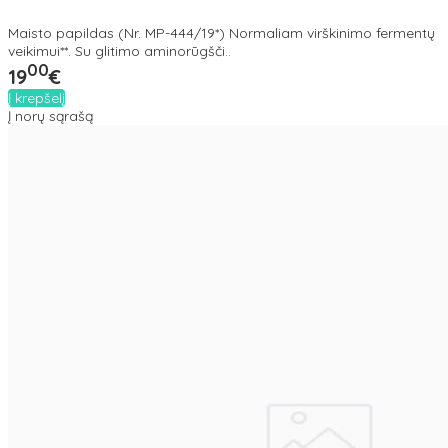
Maisto papildas (Nr. MP-444/19*) Normaliam virškinimo fermentų
veikimui**. Su glitimo aminorūgšči..
00
19
€
Į krepšelį
Į norų sąrašą