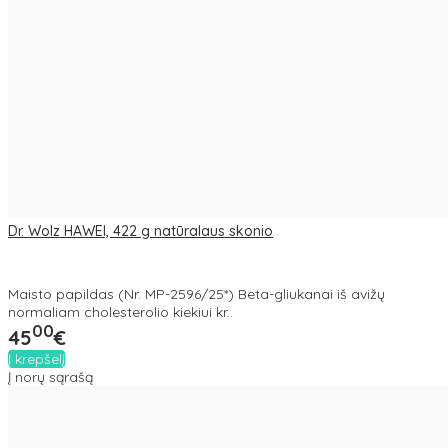
Dr. Wolz HAWEI, 422 g natūralaus skonio
Maisto papildas (Nr. MP-2596/25*) Beta-gliukanai iš avižų
normaliam cholesterolio kiekiui kr..
00
45
€
Į krepšelį
Į norų sąrašą