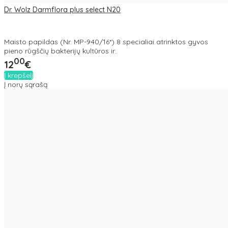
Dr. Wolz Darmflora plus select N20
Maisto papildas (Nr. MP-940/16*) 8 specialiai atrinktos gyvos
pieno rūgščių bakterijų kultūros ir..
00
12
€
Į krepšelį
Į norų sąrašą