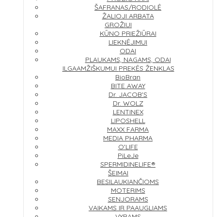
ŠAFRANAS/RODIOLĖ
ŽALIOJI ARBATA
GROŽIUI
KŪNO PRIEŽIŪRAI
LIEKNĖJIMUI
ODAI
PLAUKAMS, NAGAMS, ODAI
ILGAAMŽIŠKUMUI
PREKĖS ŽENKLAS
BioBran
BITE AWAY
Dr. JACOB'S
Dr. WOLZ
LENTINEX
LIPOSHELL
MAXX FARMA
MEDIA PHARMA
O'LIFE
PiLeJe
SPERMIDINELIFE®
ŠEIMAI
BESILAUKIANČIOMS
MOTERIMS
SENJORAMS
VAIKAMS IR PAAUGLIAMS
VYRAMS