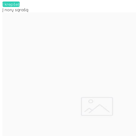
Į krepšelį
Į norų sąrašą