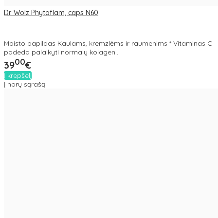
Dr. Wolz Phytoflam, caps N60
Maisto papildas Kaulams, kremzlėms ir raumenims * Vitaminas C
padeda palaikyti normalų kolagen..
00
39
€
Į krepšelį
Į norų sąrašą