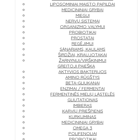
LIPOSOMINIAI MAISTO PAPILDAI
MEDICININIAI GRYBAI
MIEGUI
NERVŲ SISTEMAI
ORGANIZMO VALYMUI
PROBIOTIKAI
PROSTATAI
REGĖJIMUI
SĄNARIAMS, KAULAMS
ŠIRDŽIAI, KRAUJOTAKAI
ŽARNYNUI/VIRŠKINIMUI
GREITOJI PAIEŠKA
AKTYVIOS BAKTERIJOS
AMINO RŪGŠTYS
BETA-GLIUKANAI
ENZIMAI / FERMENTAI
FERMENTINĖS MIELIŲ LĄSTELĖS
GLIUTATIONAS
IMBIERAS
KARVIŲ PRIEŠPIENIS
KURKUMINAS
MEDICININIAI GRYBAI
OMEGA 3
POLIFENOLIAI
PROBIOTIKAI