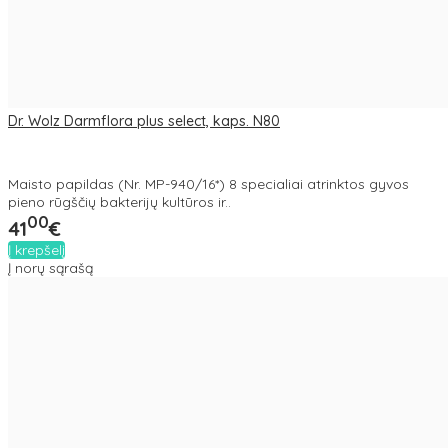
Dr. Wolz Darmflora plus select, kaps. N80
Maisto papildas (Nr. MP-940/16*) 8 specialiai atrinktos gyvos
pieno rūgščių bakterijų kultūros ir..
00
41
€
Į krepšelį
Į norų sąrašą