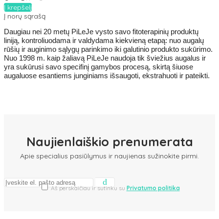
Į krepšelį
Į norų sąrašą
Daugiau nei 20 metų PiLeJe vysto savo fitoterapinių produktų
liniją, kontroliuodama ir valdydama kiekvieną etapą: nuo augalų
rūšių ir auginimo sąlygų parinkimo iki galutinio produkto sukūrimo.
Nuo 1998 m. kaip žaliavą PiLeJe naudoja tik šviežius augalus ir
yra sukūrusi savo specifinį gamybos procesą, skirtą šiuose
augaluose esantiems junginiams išsaugoti, ekstrahuoti ir pateikti.
Naujienlaiškio prenumerata
Apie specialius pasiūlymus ir naujienas sužinokite pirmi.
Aš perskaičiau ir sutinku su
Privatumo politika