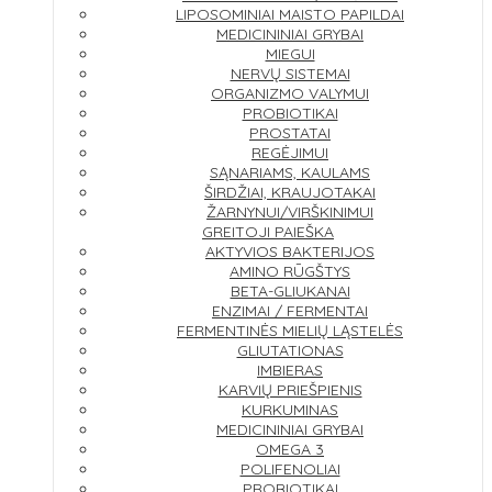
LIPOSOMINIAI MAISTO PAPILDAI
MEDICININIAI GRYBAI
MIEGUI
NERVŲ SISTEMAI
ORGANIZMO VALYMUI
PROBIOTIKAI
PROSTATAI
REGĖJIMUI
SĄNARIAMS, KAULAMS
ŠIRDŽIAI, KRAUJOTAKAI
ŽARNYNUI/VIRŠKINIMUI
GREITOJI PAIEŠKA
AKTYVIOS BAKTERIJOS
AMINO RŪGŠTYS
BETA-GLIUKANAI
ENZIMAI / FERMENTAI
FERMENTINĖS MIELIŲ LĄSTELĖS
GLIUTATIONAS
IMBIERAS
KARVIŲ PRIEŠPIENIS
KURKUMINAS
MEDICININIAI GRYBAI
OMEGA 3
POLIFENOLIAI
PROBIOTIKAI