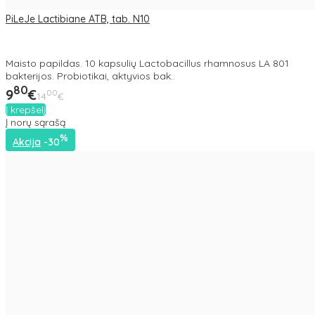
PiLeJe Lactibiane ATB, tab. N10
Maisto papildas. 10 kapsulių Lactobacillus rhamnosus LA 801
bakterijos. Probiotikai, aktyvios bak..
80
9
€
00
14
€
Į krepšelį
Į norų sąrašą
%
Akcija
-30