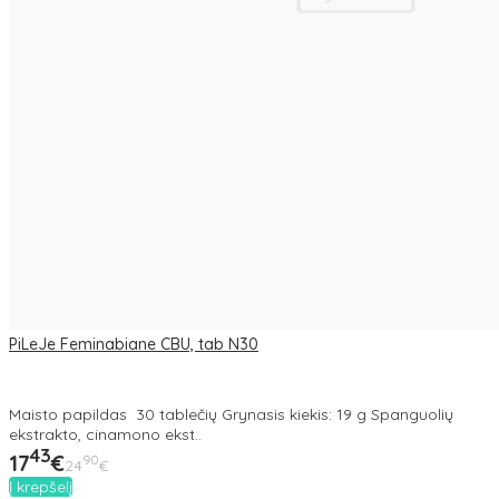
PiLeJe Feminabiane CBU, tab N30
Maisto papildas 30 tablečių Grynasis kiekis: 19 g Spanguolių
ekstrakto, cinamono ekst..
43
17
€
90
24
€
Į krepšelį