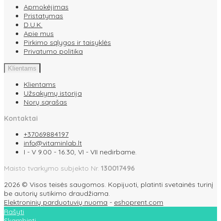
Apmokėjimas
Pristatymas
D.U.K.
Apie mus
Pirkimo sąlygos ir taisyklės
Privatumo politika
Klientams
Klientams
Užsakymų istorija
Norų sąrašas
Kontaktai
+37069884197
info@vitaminlab.lt
I - V 9.00 - 16.30, VI - VII nedirbame.
Maisto tvarkymo subjekto Nr.
130017496
2026 © Visos teisės saugomos. Kopijuoti, platinti svetainės turinį
be autorių sutikimo draudžiama.
Elektroninių parduotuvių nuoma
-
eshoprent.com
Rašyti
Skambinti