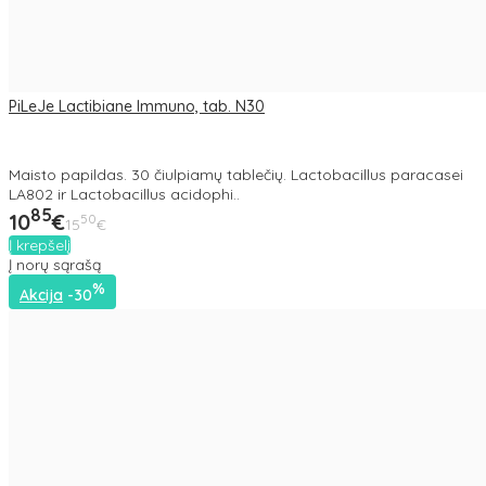
PiLeJe Lactibiane Immuno, tab. N30
Maisto papildas. 30 čiulpiamų tablečių. Lactobacillus paracasei
LA802 ir Lactobacillus acidophi..
85
10
€
50
15
€
Į krepšelį
Į norų sąrašą
%
Akcija
-30