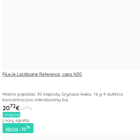
PiLeJe Lactibiane Reference, caps N30
Maisto papildas 30 kapsulių Grynasis kiekis: 16 g 4 aukštos
koncentracijos mikrobiotinių ba..
72
20
€
60
29
€
Į krepšelį
Į norų sąrašą
%
Akcija
-30