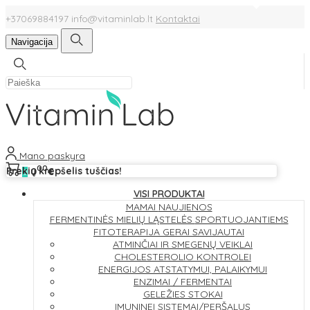
+37069884197
info@vitaminlab.lt
Kontaktai
Navigacija
Mano paskyra
00
Prekių krepšelis tuščias!
0
€
0
VISI PRODUKTAI
MAMAI
NAUJIENOS
FERMENTINĖS MIELIŲ LĄSTELĖS
SPORTUOJANTIEMS
FITOTERAPIJA
GERAI SAVIJAUTAI
ATMINČIAI IR SMEGENŲ VEIKLAI
CHOLESTEROLIO KONTROLEI
ENERGIJOS ATSTATYMUI, PALAIKYMUI
ENZIMAI / FERMENTAI
GELEŽIES STOKAI
IMUNINEI SISTEMAI/PERŠALUS