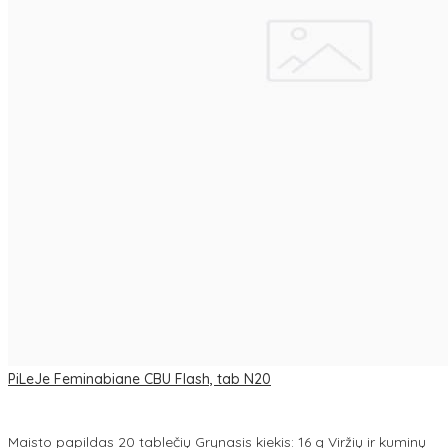
PiLeJe Feminabiane CBU Flash, tab N20
Maisto papildas 20 tablečių Grynasis kiekis: 16 g Viržių ir kuminų