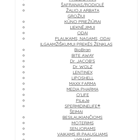
ŠAFRANAS/RODIOLĖ
ŽALIOJI ARBATA
GROŽIUI
KŪNO PRIEŽIŪRAI
LIEKNĖJIMUI
ODAI
PLAUKAMS, NAGAMS, ODAI
ILGAAMŽIŠKUMUI
PREKĖS ŽENKLAS
BioBran
BITE AWAY
Dr. JACOB'S
Dr. WOLZ
LENTINEX
LIPOSHELL
MAXX FARMA
MEDIA PHARMA
O'LIFE
PiLeJe
SPERMIDINELIFE®
ŠEIMAI
BESILAUKIANČIOMS
MOTERIMS
SENJORAMS
VAIKAMS IR PAAUGLIAMS
VYRAMS