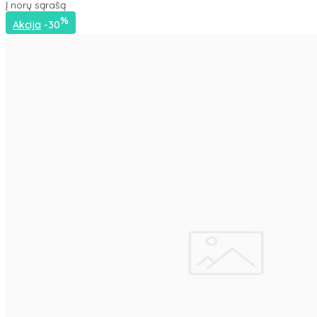
Į norų sąrašą
%
Akcija
-30