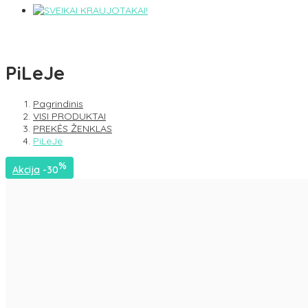
PiLeJe
Pagrindinis
VISI PRODUKTAI
PREKĖS ŽENKLAS
PiLeJe
%
Akcija
-30