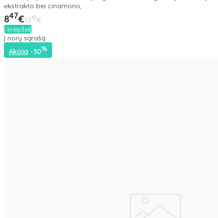
ekstrakto bei cinamono, ..
47
8
€
10
12
€
Į krepšelį
Į norų sąrašą
%
Akcija
-30