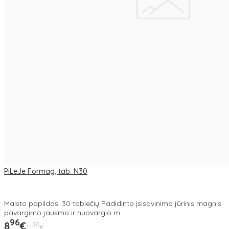
PiLeJe Formag, tab. N30
Maisto papildas. 30 tablečių Padidinto įsisavinimo jūrinis magnis
pavargimo jausmo ir nuovargio m..
96
8
€
20
11
€