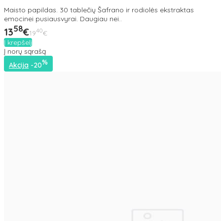
Maisto papildas. 30 tablečių Šafrano ir rodiolės ekstraktas
emocinei pusiausvyrai. Daugiau nei..
58
13
€
40
19
€
Į krepšelį
Į norų sąrašą
%
Akcija
-20