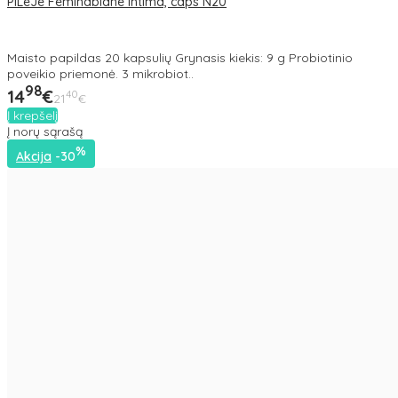
PiLeJe Feminabiane Intima, caps N20
Maisto papildas 20 kapsulių Grynasis kiekis: 9 g Probiotinio
poveikio priemonė. 3 mikrobiot..
98
14
€
40
21
€
Į krepšelį
Į norų sąrašą
%
Akcija
-30