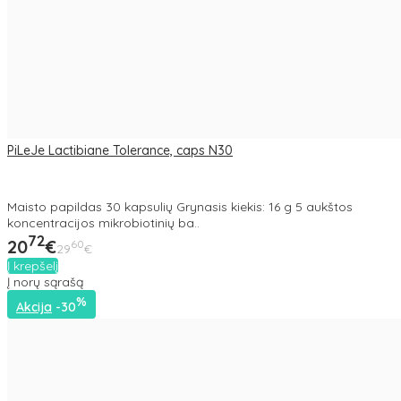
PiLeJe Lactibiane Tolerance, caps N30
Maisto papildas 30 kapsulių Grynasis kiekis: 16 g 5 aukštos
koncentracijos mikrobiotinių ba..
72
20
€
60
29
€
Į krepšelį
Į norų sąrašą
%
Akcija
-30