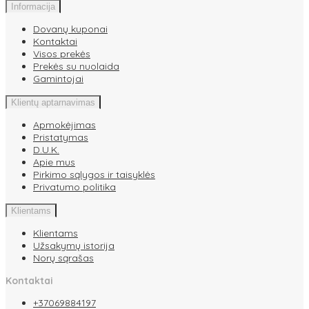
Informacija
Dovanų kuponai
Kontaktai
Visos prekės
Prekės su nuolaida
Gamintojai
Klientų aptarnavimas
Apmokėjimas
Pristatymas
D.U.K.
Apie mus
Pirkimo sąlygos ir taisyklės
Privatumo politika
Klientams
Klientams
Užsakymų istorija
Norų sąrašas
Kontaktai
+37069884197