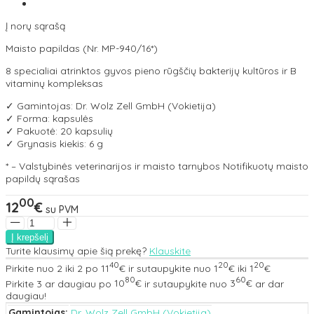
Į norų sąrašą
Maisto papildas (Nr. MP-940/16*)
8 specialiai atrinktos gyvos pieno rūgščių bakterijų kultūros ir B
vitaminų kompleksas
✓ Gamintojas: Dr. Wolz Zell GmbH (Vokietija)
✓ Forma: kapsulės
✓ Pakuotė: 20 kapsulių
✓ Grynasis kiekis: 6 g
* – Valstybinės veterinarijos ir maisto tarnybos Notifikuotų maisto
papildų sąrašas
00
12
€
su PVM
Turite klausimų apie šią prekę?
Klauskite
40
20
20
Pirkite nuo
2
iki
2
po
11
€
ir sutaupykite nuo
1
€
iki
1
€
80
60
Pirkite
3
ar daugiau po
10
€
ir sutaupykite nuo
3
€
ar dar
daugiau!
Gamintojas:
Dr. Wolz Zell GmbH (Vokietija)