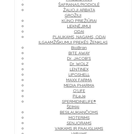
ŠAFRANAS/RODIOLĖ
ŽALIOJI ARBATA
GROŽIUI
KŪNO PRIEŽIŪRAI
LIEKNĖJIMUI
ODAI
PLAUKAMS, NAGAMS, ODAI
ILGAAMŽIŠKUMUI
PREKĖS ŽENKLAS
BioBran
BITE AWAY
Dr. JACOB'S
Dr. WOLZ
LENTINEX
LIPOSHELL
MAXX FARMA
MEDIA PHARMA
O'LIFE
PiLeJe
SPERMIDINELIFE®
ŠEIMAI
BESILAUKIANČIOMS
MOTERIMS
SENJORAMS
VAIKAMS IR PAAUGLIAMS
VYRAMS