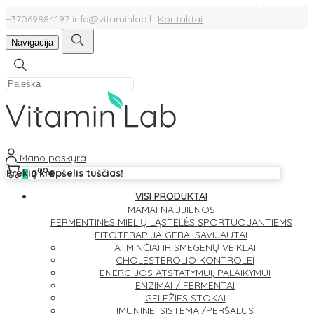
+37069884197
info@vitaminlab.lt
Kontaktai
Navigacija
Mano paskyra
00
Prekių krepšelis tuščias!
0
€
0
VISI PRODUKTAI
MAMAI
NAUJIENOS
FERMENTINĖS MIELIŲ LĄSTELĖS
SPORTUOJANTIEMS
FITOTERAPIJA
GERAI SAVIJAUTAI
ATMINČIAI IR SMEGENŲ VEIKLAI
CHOLESTEROLIO KONTROLEI
ENERGIJOS ATSTATYMUI, PALAIKYMUI
ENZIMAI / FERMENTAI
GELEŽIES STOKAI
IMUNINEI SISTEMAI/PERŠALUS