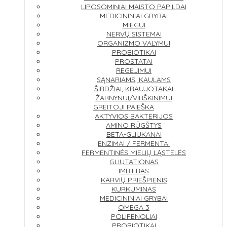
LIPOSOMINIAI MAISTO PAPILDAI
MEDICININIAI GRYBAI
MIEGUI
NERVŲ SISTEMAI
ORGANIZMO VALYMUI
PROBIOTIKAI
PROSTATAI
REGĖJIMUI
SĄNARIAMS, KAULAMS
ŠIRDŽIAI, KRAUJOTAKAI
ŽARNYNUI/VIRŠKINIMUI
GREITOJI PAIEŠKA
AKTYVIOS BAKTERIJOS
AMINO RŪGŠTYS
BETA-GLIUKANAI
ENZIMAI / FERMENTAI
FERMENTINĖS MIELIŲ LĄSTELĖS
GLIUTATIONAS
IMBIERAS
KARVIŲ PRIEŠPIENIS
KURKUMINAS
MEDICININIAI GRYBAI
OMEGA 3
POLIFENOLIAI
PROBIOTIKAI