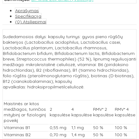
Aprašymas
Specifikacija
(0) Atsiliepimai
Sudedamosios dalys: kapsulių turinys: gyvos pieno rūgščių
bakterijos (Lactobacillus acidophilus, Lactobacillus casei,
Lactobacillus plantarum, Lactobacillus rhamnosus,
Bifidobacterium bifidum, Bifidobacterium lactis, Bifidobacterium
breve, Streptococcus thermophiles) (52 %), lipnumą reguliuojanti
medžiaga: mikrokristalinė celiuliozė, vitaminai: B6 (piridoksino
hidrochloridas), B2 (riboflavinas), B1 (tiamino hidrochloridas),
folio rūgštis (pteroilmonoglutamo rūgštis), biotinas (D-biotinas),
B12 (cianokobalaminas); kapsulių
apvalkalas: hidroksipropilmetilceliuliozė.
Maistinės ar kitos
medžiagos, turinčios
2
4
RMV* 2
RMV* 4
mitybinį ar fiziologinį
kapsulėse
kapsulėse
kapsulėse
kapsulėse
poveikį
Vitaminas B1
0,55 mg
1,1 mg
50 %
100 %
Vitaminas B2
0,70 mg
1,4 mg
50 %
100 %