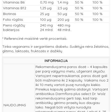
Vitaminas B6
0,70 mg
1,4 mg
50 %
100 %
Vitaminas B12
1,25 µg
2,5 µg
50 %
100 %
Biotinas
25 µg
50 µg
50 %
100 %
Folio rūgštis
100 µg
200 µg
50 %
100 %
Pieno rūgščių
240 mg
480 mg
bakterijos
24 mlrd.
48 mlrd.
* Referencinė maistinė vertė procentais.
Tinka veganams ir sergantiems diabetu. Sudėtyje nėra želatinos,
glitimo, laktozės, fruktozės ir dažiklių.
INFORMACIJA
Rekomenduojama paros dozė – 4 kapsulės
per parą valgymo metu, užgeriant skysčiu.
Vartojant nepertraukiamai, paros dozė gali
būti mažinama iki 2 kapsulių. Vaikams nuo 2
iki 10 metų vartoti pusę nurodyto kiekio.
Prireikus kapsulę galima atidaryti. Vartojant
antibiotikus Darmflora plus select Dr. Wolz
rekomenduojama gerti taip, kad tarp
antibiotikų gėrimo praeitų kuo daugiau
NAUDOJIMAS
laiko. Negali būti viršyta nurodyta
rekomenduojama paros dozė. Laikyti 4–25