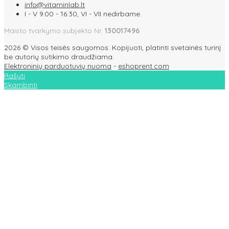
info@vitaminlab.lt
I - V 9.00 - 16.30, VI - VII nedirbame.
Maisto tvarkymo subjekto Nr.
130017496
2026 © Visos teisės saugomos. Kopijuoti, platinti svetainės turinį
be autorių sutikimo draudžiama.
Elektroninių parduotuvių nuoma
-
eshoprent.com
Rašyti
Skambinti