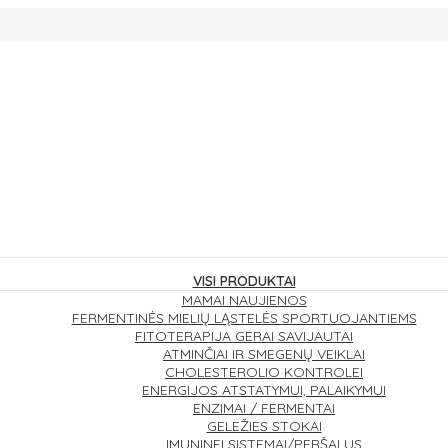
VISI PRODUKTAI
MAMAI
NAUJIENOS
FERMENTINĖS MIELIŲ LĄSTELĖS
SPORTUOJANTIEMS
FITOTERAPIJA
GERAI SAVIJAUTAI
ATMINČIAI IR SMEGENŲ VEIKLAI
CHOLESTEROLIO KONTROLEI
ENERGIJOS ATSTATYMUI, PALAIKYMUI
ENZIMAI / FERMENTAI
GELEŽIES STOKAI
IMUNINEI SISTEMAI/PERŠALUS