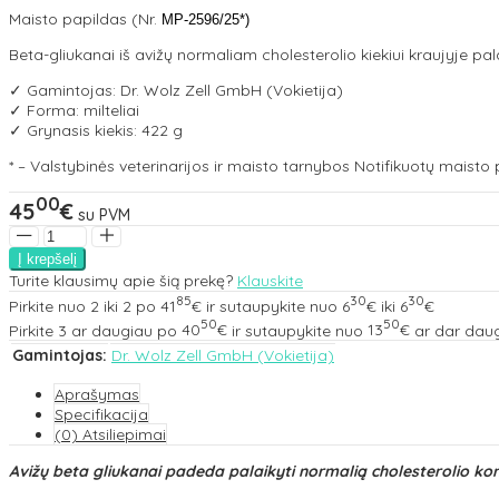
Maisto papildas (Nr.
MP-2596/25*)
Beta-gliukanai iš avižų normaliam cholesterolio kiekiui kraujyje palai
✓ Gamintojas: Dr. Wolz Zell GmbH (Vokietija)
✓ Forma: milteliai
✓ Grynasis kiekis: 422 g
* – Valstybinės veterinarijos ir maisto tarnybos Notifikuotų maisto
00
45
€
su PVM
Turite klausimų apie šią prekę?
Klauskite
85
30
30
Pirkite nuo
2
iki
2
po
41
€
ir sutaupykite nuo
6
€
iki
6
€
50
50
Pirkite
3
ar daugiau po
40
€
ir sutaupykite nuo
13
€
ar dar daug
Gamintojas:
Dr. Wolz Zell GmbH (Vokietija)
Aprašymas
Specifikacija
(0) Atsiliepimai
Avižų beta gliukanai padeda palaikyti normalią cholesterolio konc