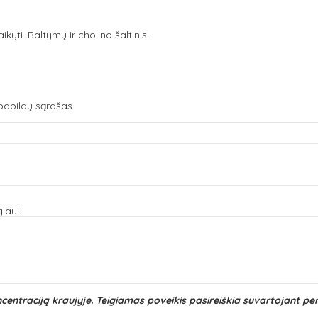
kyti. Baltymų ir cholino šaltinis.
 papildų sąrašas
iau!
entraciją kraujyje. Teigiamas poveikis pasireiškia suvartojant per