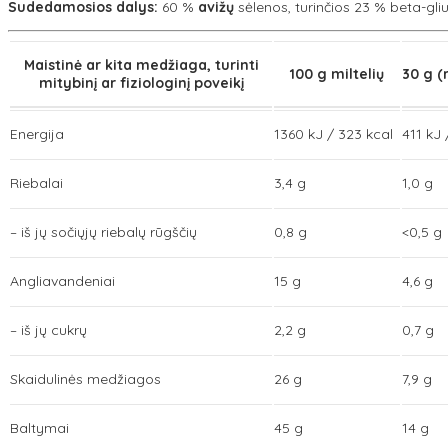
Sudedamosios dalys:
60 %
avižų
sėlenos, turinčios 23 % beta-gl
Maistinė ar kita medžiaga, turinti
100 g miltelių
30 g 
mitybinį ar fiziologinį poveikį
Energija
1360 kJ / 323 kcal
411 kJ 
Riebalai
3,4 g
1,0 g
– iš jų sočiųjų riebalų rūgščių
0,8 g
<0,5 g
Angliavandeniai
15 g
4,6 g
– iš jų cukrų
2,2 g
0,7 g
Skaidulinės medžiagos
26 g
7,9 g
Baltymai
45 g
14 g