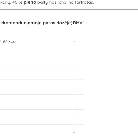
iukanų, 40 %
pieno
baltymas, cholino tartratas.
(rekomenduojamoje paros dozėje)
RMV*
/ 97 kcal
–
–
–
–
–
–
–