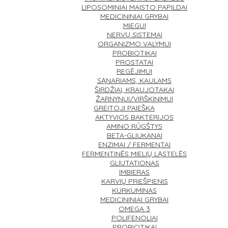
LIPOSOMINIAI MAISTO PAPILDAI
MEDICININIAI GRYBAI
MIEGUI
NERVŲ SISTEMAI
ORGANIZMO VALYMUI
PROBIOTIKAI
PROSTATAI
REGĖJIMUI
SĄNARIAMS, KAULAMS
ŠIRDŽIAI, KRAUJOTAKAI
ŽARNYNUI/VIRŠKINIMUI
GREITOJI PAIEŠKA
AKTYVIOS BAKTERIJOS
AMINO RŪGŠTYS
BETA-GLIUKANAI
ENZIMAI / FERMENTAI
FERMENTINĖS MIELIŲ LĄSTELĖS
GLIUTATIONAS
IMBIERAS
KARVIŲ PRIEŠPIENIS
KURKUMINAS
MEDICININIAI GRYBAI
OMEGA 3
POLIFENOLIAI
PROBIOTIKAI