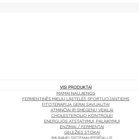
VISI PRODUKTAI
MAMAI
NAUJIENOS
FERMENTINĖS MIELIŲ LĄSTELĖS
SPORTUOJANTIEMS
FITOTERAPIJA
GERAI SAVIJAUTAI
ATMINČIAI IR SMEGENŲ VEIKLAI
CHOLESTEROLIO KONTROLEI
ENERGIJOS ATSTATYMUI, PALAIKYMUI
ENZIMAI / FERMENTAI
GELEŽIES STOKAI
IMUNINEI SISTEMAI/PERŠALUS