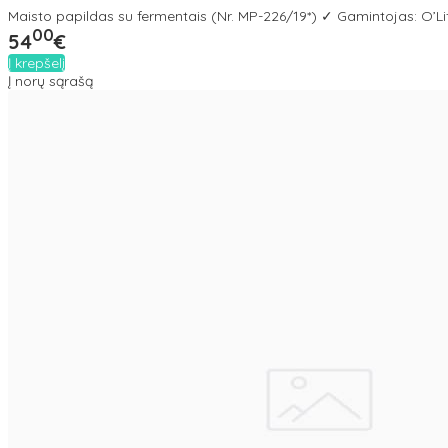
Maisto papildas su fermentais (Nr. MP-226/19*) ✓ Gamintojas: O’Lif
00
54
€
Į krepšelį
Į norų sąrašą