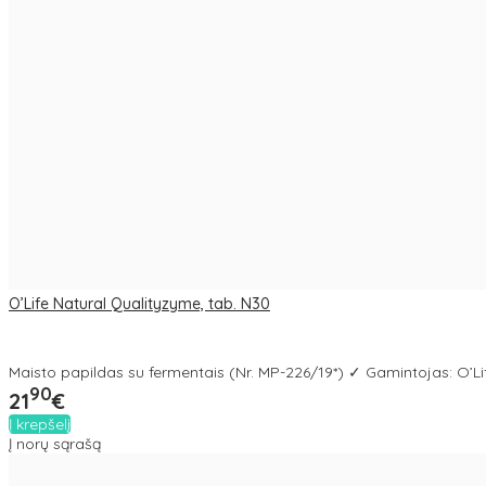
O’Life Natural Qualityzyme, tab. N30
Maisto papildas su fermentais (Nr. MP-226/19*) ✓ Gamintojas: O’Lif
90
21
€
Į krepšelį
Į norų sąrašą