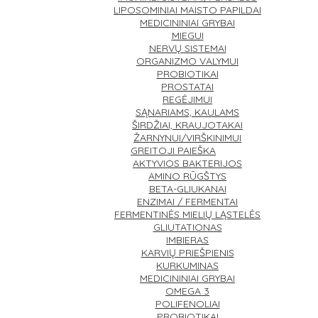
LIPOSOMINIAI MAISTO PAPILDAI
MEDICININIAI GRYBAI
MIEGUI
NERVŲ SISTEMAI
ORGANIZMO VALYMUI
PROBIOTIKAI
PROSTATAI
REGĖJIMUI
SĄNARIAMS, KAULAMS
ŠIRDŽIAI, KRAUJOTAKAI
ŽARNYNUI/VIRŠKINIMUI
GREITOJI PAIEŠKA
AKTYVIOS BAKTERIJOS
AMINO RŪGŠTYS
BETA-GLIUKANAI
ENZIMAI / FERMENTAI
FERMENTINĖS MIELIŲ LĄSTELĖS
GLIUTATIONAS
IMBIERAS
KARVIŲ PRIEŠPIENIS
KURKUMINAS
MEDICININIAI GRYBAI
OMEGA 3
POLIFENOLIAI
PROBIOTIKAI