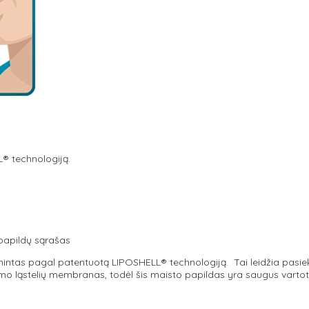
® technologiją.
 papildų sąrašas
intas pagal patentuotą LIPOSHELL® technologiją. Tai leidžia pasiek
 ląstelių membranas, todėl šis maisto papildas yra saugus vartoti 