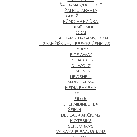
ŠAFRANAS/RODIOLĖ
ŽALIOJI ARBATA
GROŽIUI
KŪNO PRIEŽIŪRAI
LIEKNĖJIMUI
ODAI
PLAUKAMS, NAGAMS, ODAI
ILGAAMŽIŠKUMUI
PREKĖS ŽENKLAS
BioBran
BITE AWAY
Dr. JACOB'S
Dr. WOLZ
LENTINEX
LIPOSHELL
MAXX FARMA
MEDIA PHARMA
O'LIFE
PiLeJe
SPERMIDINELIFE®
ŠEIMAI
BESILAUKIANČIOMS
MOTERIMS
SENJORAMS
VAIKAMS IR PAAUGLIAMS