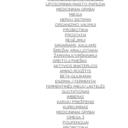
LIPOSOMINIAI MAISTO PAPILDAI
MEDICININIAI GRYBAI
MIEGUI
NERVŲ SISTEMAI
ORGANIZMO VALYMUI
PROBIOTIKAI
PROSTATAI
REGĖJIMUI
SĄNARIAMS, KAULAMS
ŠIRDŽIAI, KRAUJOTAKAI
ŽARNYNUI/VIRŠKINIMUI
GREITOJI PAIEŠKA
AKTYVIOS BAKTERIJOS
AMINO RŪGŠTYS
BETA-GLIUKANAI
ENZIMAI / FERMENTAI
FERMENTINĖS MIELIŲ LĄSTELĖS
GLIUTATIONAS
IMBIERAS
KARVIŲ PRIEŠPIENIS
KURKUMINAS
MEDICININIAI GRYBAI
OMEGA 3
POLIFENOLIAI
PROBIOTIKAI