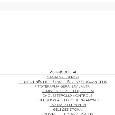
VISI PRODUKTAI
MAMAI
NAUJIENOS
FERMENTINĖS MIELIŲ LĄSTELĖS
SPORTUOJANTIEMS
FITOTERAPIJA
GERAI SAVIJAUTAI
ATMINČIAI IR SMEGENŲ VEIKLAI
CHOLESTEROLIO KONTROLEI
ENERGIJOS ATSTATYMUI, PALAIKYMUI
ENZIMAI / FERMENTAI
GELEŽIES STOKAI
IMUNINEI SISTEMAI/PERŠALUS