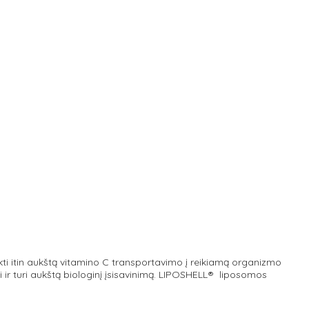
ti itin aukštą vitamino C transportavimo į reikiamą organizmo
ir turi aukštą biologinį įsisavinimą. LIPOSHELL® liposomos