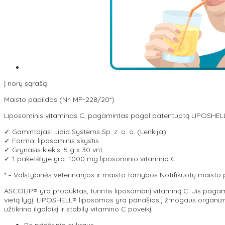
Į norų sąrašą
Maisto papildas (Nr. MP-228/20*)
Liposominis vitaminas C, pagamintas pagal patentuotą LIPOSHELL
✓ Gamintojas: Lipid Systems Sp. z. o. o. (Lenkija)
✓ Forma: liposominis skystis
✓ Grynasis kiekis: 5 g x 30 vnt.
✓ 1 paketėlyje yra: 1000 mg liposominio vitamino C
* – Valstybinės veterinarijos ir maisto tarnybos Notifikuotų maisto
ASCOLIP® yra produktas, turintis liposomonį vitaminą C. Jis pagam
vietą lygį. LIPOSHELL® liposomos yra panašios į žmogaus organizmo
užtikrina ilgalaikį ir stabilų vitamino C poveikį.
Be pridėtinio cukraus